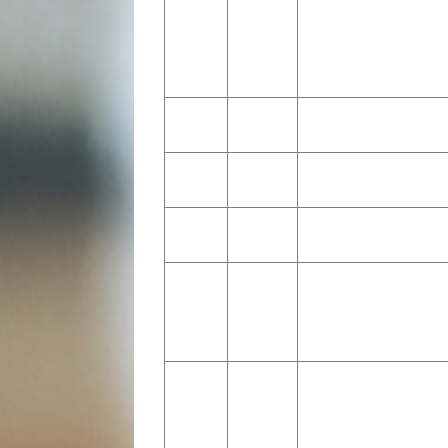
Coaching in
Odile De
Beeld &
http://www.odiledeclerck.nl
Clerck
Natuur
Lars
East Side to
http://eastsidetothewebsite.n
Scheijndel
the Website
Marco
PentCO
http://www.pentaco.nl
Smit
Joyce
samen met
http://www.samenmetJOS.nl
Hardeman
JOS
tanja
Home of the
http://www.homeofthehappypl
schrauwen
Happy Plant
Coos
Coos Koster
http://www.cooskosterconsult
Koster
Consultancy