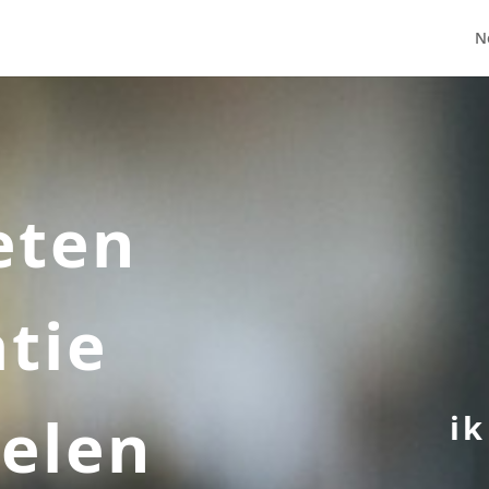
N
eten
atie
elen
i