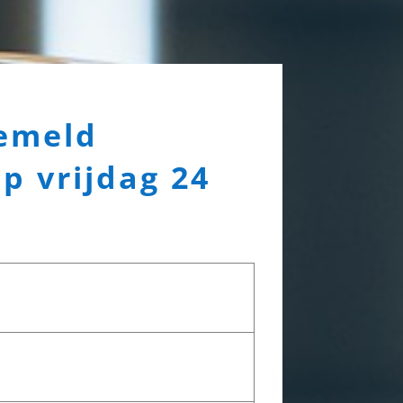
emeld
p vrijdag 24
pruimte omgeving Harderwijk, Bussum, Hilversum voor een
 voor creatieve workshop.