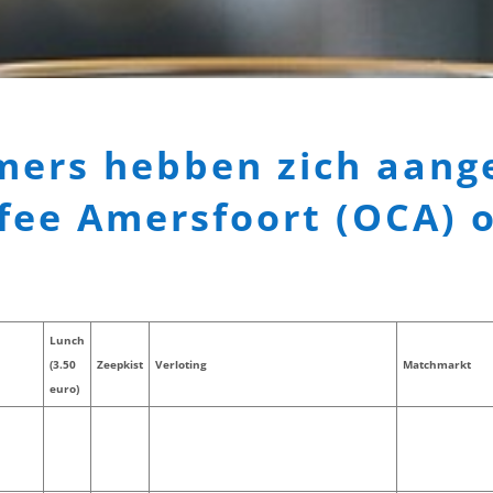
mers hebben zich aang
fee Amersfoort (OCA) o
Lunch
(3.50
Zeepkist
Verloting
Matchmarkt
euro)
Gratis deelname twv €45,- voor creatieve
Ik zoek worksho
pop up workshop Visionboard, locatie
pop up workshop,
Amersfoort M&D