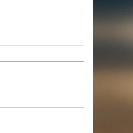
er voor het geven van 1 op 1 sessies in of vlakbij een
ving (bij boerderij!); gecombineerd met woonruimte is het
 heb je iemand in je omgeving met een gokprobleem? Ik
1 dag(deel) host willen zijn bij Meet&Discover
edrijven die met overheden (gemeenten, provincies,
cholen, zorginstellingen) zaken willen doen of
n kennen die met overheden willen zaken doen.