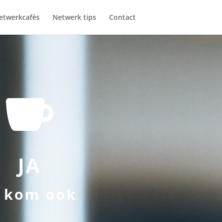
etwerkcafés
Netwerk tips
Contact

JA
k kom ook