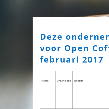
Deze onderne
voor Open Cof
februari 2017
Naam
Organisatie
Website
Sanny
Hartwerck
Linker