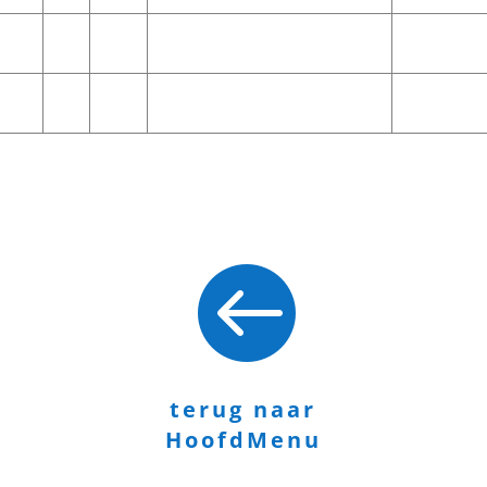
s.nl

terug naar
HoofdMenu