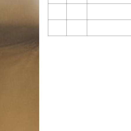
Robert
Mr. MMT
http://www.mr-mmt.nl
Broekema
Jacqueline
Healthy
http://www.healthycomapanie
Elfers
Comapnies