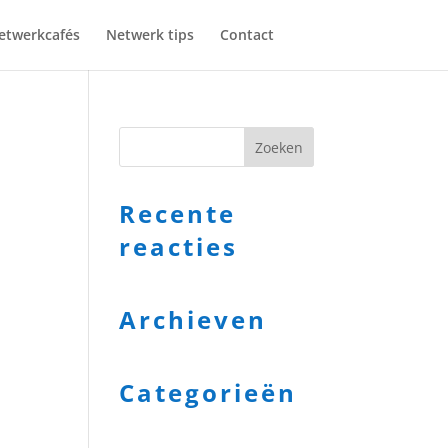
etwerkcafés
Netwerk tips
Contact
6
Recente
reacties
Archieven
Categorieën
Geen categorieën