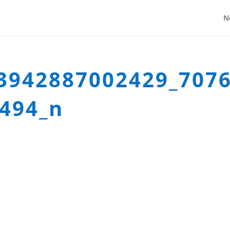
N
3942887002429_707
494_n