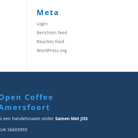
Meta
Login
Berichten feed
Reacties feed
WordPress.org
Open Coffee
Amersfoort
Is een handelsnaam onder
Samen Met JOS
KvK 56603959