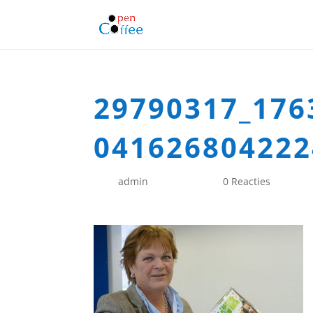
29790317_176
041626804222
door
admin
|
apr 6, 2018
|
0 Reacties