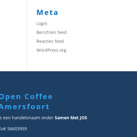
Meta
Login
Berichten feed
Reacties feed
WordPress.org
Open Coffee
Amersfoort
Is een handelsnaam onder
Samen Met JOS
KvK 56603959