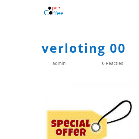
verloting 00
door
admin
|
aug 22, 2016
|
0 Reacties